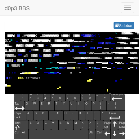
d0p3 BBS
Sideb
Sidebar
Esc
F1
F2
F3
F4
F5
F6
F7
F8
F9
F10
F11
F12
Home
End
Ins
Del
~
!
@
#
$
%
^
&
*
(
)
_
+
Backspace
`
1
2
3
4
5
6
7
8
9
0
-
=
Tab
Q
W
E
R
T
Y
U
I
O
P
{
}
|
[
]
\
Caps
A
S
D
F
G
H
J
K
L
:
"
Enter
Lock
;
'
Shift
Z
X
C
V
B
N
M
<
>
?
Page
Page
,
.
/
Up
Down
Ctrl
Alt
Alt
Ctrl